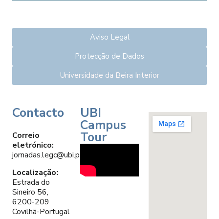
Aviso Legal
Protecção de Dados
Universidade da Beira Interior
Contacto
UBI
Campus
Tour
Correio
eletrónico:
jornadas.legc@ubi.pt
Localização:
Estrada do
Sineiro 56,
6200-209
Covilhã-Portugal