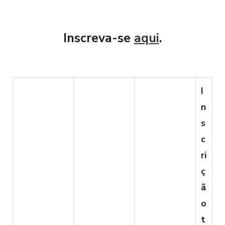
Inscreva-se
aqui
.
I
n
s
c
ri
ç
ã
o
t