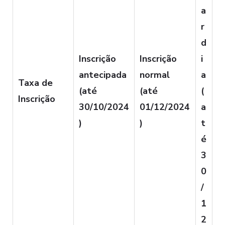
a
r
d
Inscrição
Inscrição
i
antecipada
normal
a
Taxa de
(até
(até
(
Inscrição
30/10/2024
01/12/2024
a
)
)
t
é
3
0
/
1
2