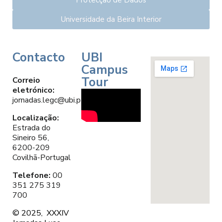
Universidade da Beira Interior
Contacto
UBI
Campus
Tour
Correio
eletrónico:
jornadas.legc@ubi.pt
Localização:
Estrada do
Sineiro 56,
6200-209
Covilhã-Portugal
Telefone:
00
351 275 319
700
© 2025, XXXIV