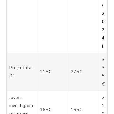
/
2
0
2
4
)
3
Preço total
3
215€
275€
(1)
5
€
Jovens
2
investigado
1
165€
165€
res preço
0