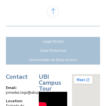
Legal Notice
Data Protection
Universidade da Beira Interior
Contact
UBI
Campus
Tour
Email
:
jornadas.legc@ubi.pt
Location:
Estrada do